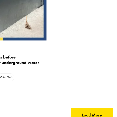
gs before
r underground water
Water Tank
Load More