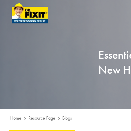
Essenti
New H
Home
Resource Page
Blogs