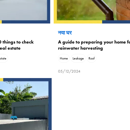
नया घर
 things to check
A guide to preparing your home f
real estate
rainwater harvesting
state
Home
Leakage
Roof
05/12/2024