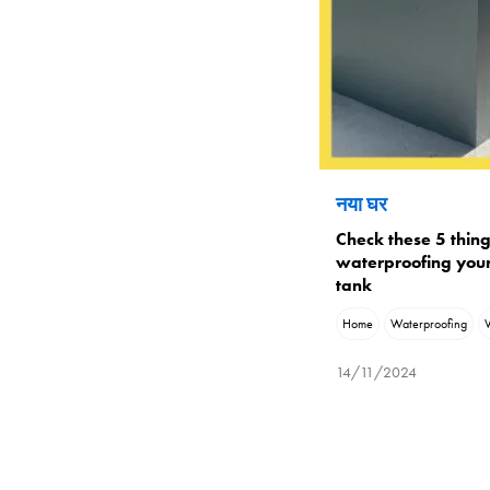
नया घर
Check these 5 thin
waterproofing you
tank
Home
Waterproofing
14/11/2024