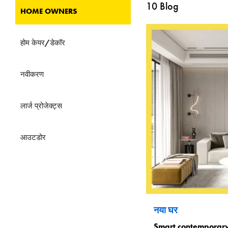
10
Blog
HOME OWNERS
होम केयर/डेकॉर
नवीकरण
लार्ज प्रोजेक्ट्स
आउटडोर
नया घर
Smart contemporary