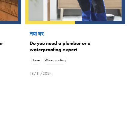
नया घर
or
Do you need a plumber or a
waterproofing expert
Home
Waterproofing
18/11/2024