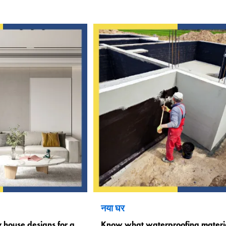
नया घर
 house designs for a
Know what waterproofing materi