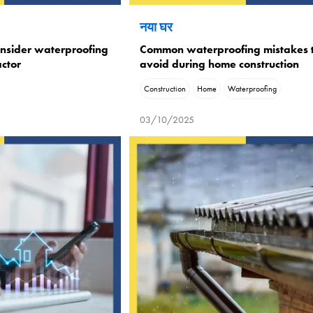
नया घर
nsider waterproofing
Common waterproofing mistakes 
actor
avoid during home construction
Construction
Home
Waterproofing
03/10/2025