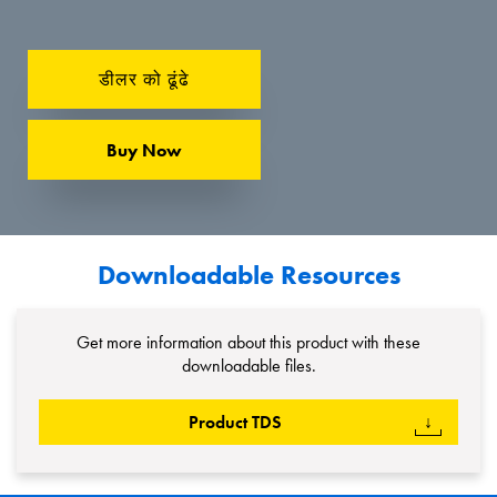
डीलर को ढूंढे
Buy Now
Downloadable Resources
Get more information about this product with these
downloadable files.
Product TDS
↓