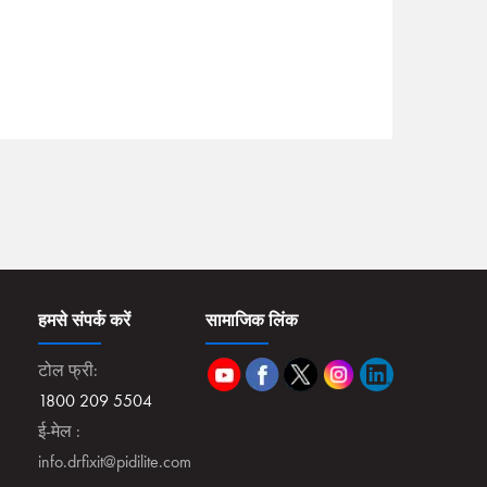
हमसे संपर्क करें
सामाजिक लिंक
टोल फ्री:
1800 209 5504
ई-मेल :
info.drfixit@pidilite.com