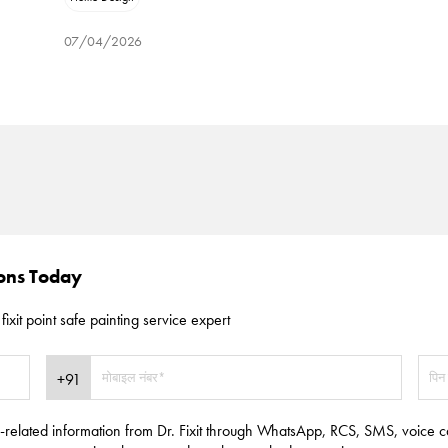
07/04/2026
ions Today
fixit point safe painting service expert
e-related information from Dr. Fixit through WhatsApp, RCS, SMS, voice c