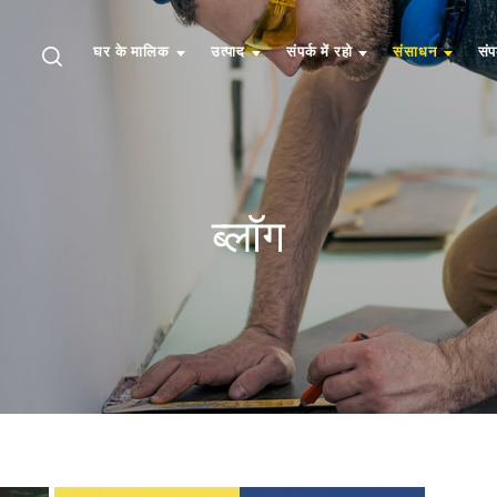
घर के मालिक
उत्पाद
संपर्क में रहो
संसाधन
संप
ब्लॉग