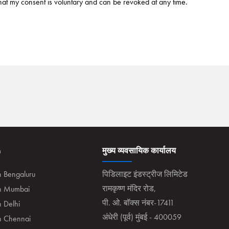
hat my consent is voluntary and can be revoked at any time.
n
मुख्य व्यवसायिक कार्यालय
n Bengaluru
पिडिलाइट इंडस्ट्रीज लिमिटेड
रामकृष्ण मंदिर रोड,
in Mumbai
पी. ओ. बॉक्स नंबर-17411
n Delhi
अंधेरी (पूर्व) मुंबई - 400059
in Chennai