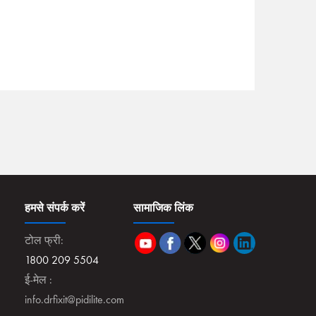
हमसे संपर्क करें
सामाजिक लिंक
टोल फ्री:
1800 209 5504
ई-मेल :
info.drfixit@pidilite.com