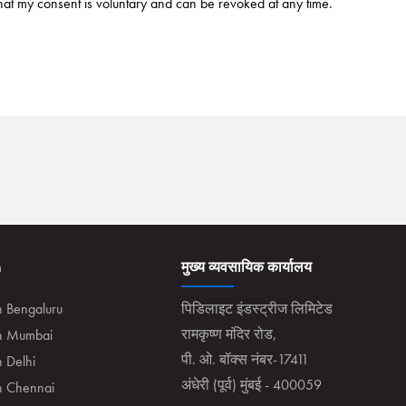
hat my consent is voluntary and can be revoked at any time.
n
मुख्य व्यवसायिक कार्यालय
n Bengaluru
पिडिलाइट इंडस्ट्रीज लिमिटेड
रामकृष्ण मंदिर रोड,
in Mumbai
पी. ओ. बॉक्स नंबर-17411
n Delhi
अंधेरी (पूर्व) मुंबई - 400059
in Chennai