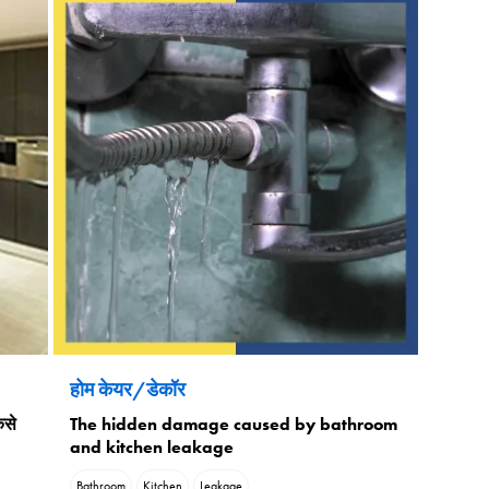
होम केयर/डेकॉर
ैसे
The hidden damage caused by bathroom
and kitchen leakage
Bathroom
Kitchen
Leakage