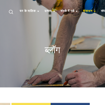
घर के मालिक
उत्पाद
संपर्क में रहो
संसाधन
संप
ब्लॉग